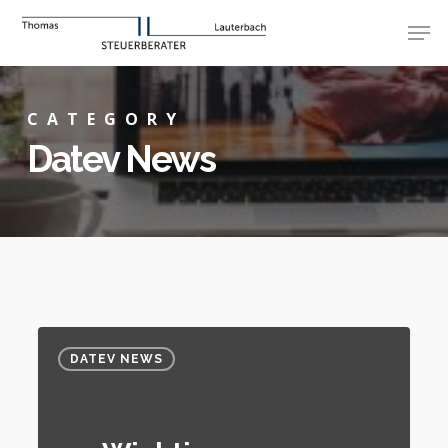
Skip
Men
to
main
content
CATEGORY
Datev News
DATEV NEWS